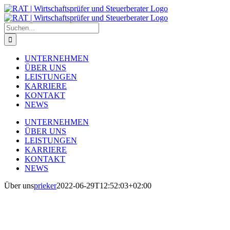
Zum
Inhalt
springen
Suche
nach:
UNTERNEHMEN
ÜBER UNS
LEISTUNGEN
KARRIERE
KONTAKT
NEWS
UNTERNEHMEN
ÜBER UNS
LEISTUNGEN
KARRIERE
KONTAKT
NEWS
Über uns
prieker
2022-06-29T12:52:03+02:00