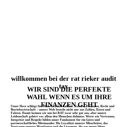
willkommen bei der rat rieker audit
tax
WIR SIND DIE PERFEKTE
WAHL WENN ES UM IHRE
FINANZEN GEHT
Unser Herz schlägt für Menschen und Zahlen. Steuern, Finanzen, Recht und
Betriebswirtschaft – unsere Welt besteht nicht nur aus Zahlen, Daten und
Fakten. Damit kennen wir uns bei RAT zwar sehr gut aus, aber unsere
Leidenschaft gehört vor allem den Menschen dahinter. Werte wie Vertrauen,
Integrität und Respekt bilden unser Fundament für ein faires und
partnerschaftliches Miteinander. Die Loyalität unserer Mitarbeiter, das
Vertrauen unserer Mandanten und die Lösungen, die aus neuen Ideen