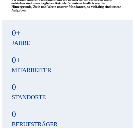
entstehen sind unser täglicher Antrieb. So unterschiedlich wie die
Hintergründe, Ziele und Werte unserer Mandanten, so vielfältig sind unsere
Aufgaben
0
+
JAHRE
0
+
MITARBEITER
0
STANDORTE
0
BERUFSTRÄGER